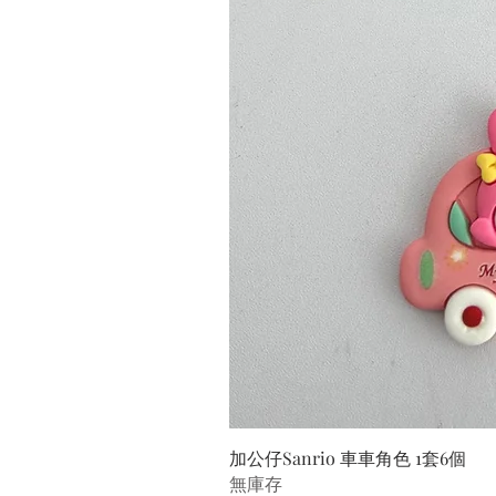
加公仔Sanrio 車車角色 1套6個
無庫存