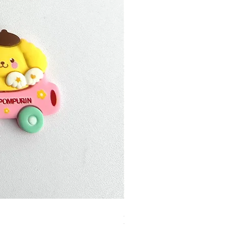
加公仔 龍珠
無庫存