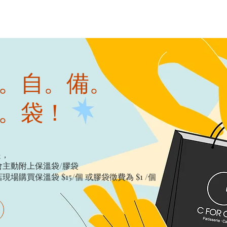
。自。備。
。袋！
起，
主動附上保溫袋/膠袋​
購買保溫袋 $15/個​ 或膠袋徵費為 $1 /個