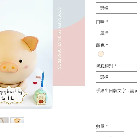
選擇
口味
*
選擇
顏色
*
蛋糕類別
*
選擇
手繪生日牌文字，請
數量
*