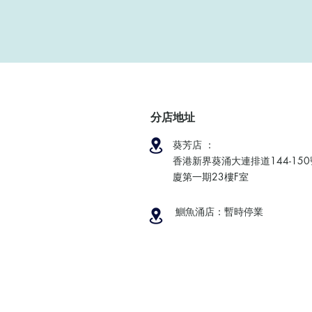
分店地址
葵芳店 ：
香港新界葵涌大連排道144-15
廈第一期23樓F室
鰂魚涌店：暫時停業