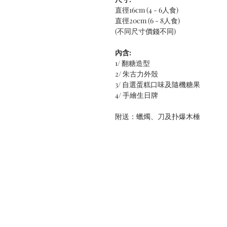
直徑16cm (4 - 6人食)
直徑20cm (6 - 8人食)
(不同尺寸價錢不同)
內含:
1/ 翻糖造型
2/ 朱古力外殼
3/ 自選蛋糕口味及隨機糖果
4/ 手繪生日牌
附送：蠟燭、刀及扑爆木棰