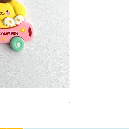
加公仔 龍珠
無庫存