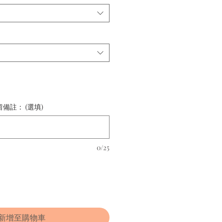
備註： (選填)
0/25
新增至購物車