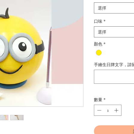
選擇
口味
*
選擇
顏色
*
手繪生日牌文字，請留
數量
*