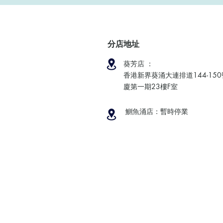
分店地址
葵芳店 ：
香港新界葵涌大連排道144-15
廈第一期23樓F室
鰂魚涌店：暫時停業