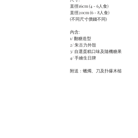
直徑16cm (4 - 6人食)
直徑20cm (6 - 8人食)
(不同尺寸價錢不同)
內含:
1/ 翻糖造型
2/ 朱古力外殼
3/ 自選蛋糕口味及隨機糖果
4/ 手繪生日牌
附送：蠟燭、刀及扑爆木槌