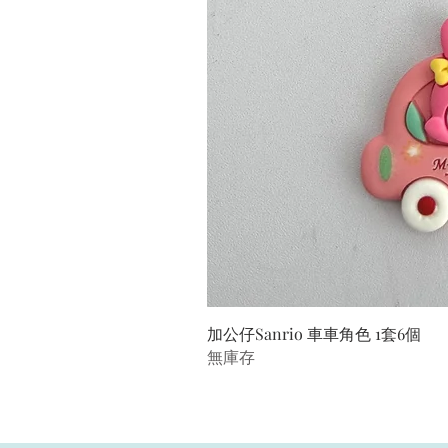
加公仔Sanrio 車車角色 1套6個
無庫存