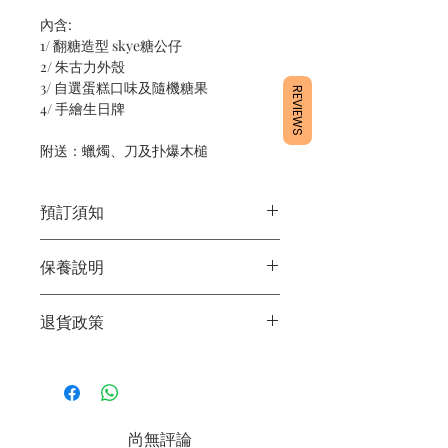
內含:
1/ 翻糖造型 skye糖公仔
2/ 朱古力外殼
3/ 自選蛋糕口味及隨機糖果
REVIEWS
4/ 手繪生日牌
附送：蠟燭、刀及扑爆木槌
預訂須知
1/ 為確保品質穩定，每天訂單有限，指
保養說明
定日期取貨請提早10 - 14天前落單🤗
2/ 下單後24小時內會有專人電郵確認訂
1/ 產品含蛋糕成分，需要保存於0 - 4度
單
退貨政策
2/ 運送時避免大力搖晃
3/ 取貨時需要出示確認訊息 或 訂單編
3/ 最佳保存期：建議3日內食用完畢
號
所有產品均為新鮮手工製作，一經製
4/ 自取訂單：地址只需要填寫【葵芳
作，不設退換。
店】
5/ 交收訂單：地址只需要填寫交收地點
尚無評論
6/ 送貨訂單：本店只提供營業時間內送