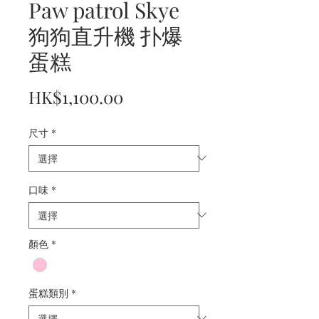
Paw patrol Skye
狗狗直升機 扑爆
蛋糕
價
HK$1,100.00
格
尺寸
*
口味
*
顏色
*
蛋糕類別
*