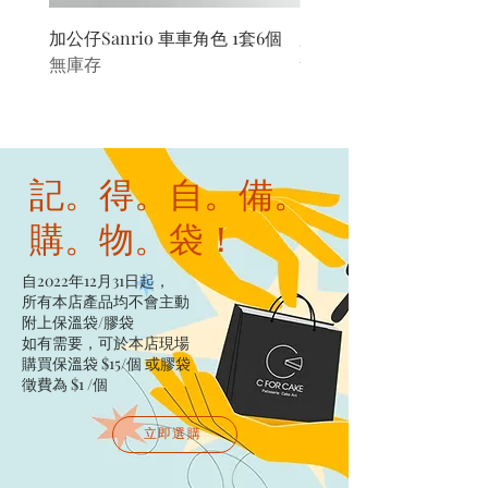
加公仔Sanrio 車車角色 1套6個
加公仔 龍珠
無庫存
無庫存
記。得。自。備。
購。物。袋！
自2022年12月31日起，
所有本店產品均不會主動
附上保溫袋/膠袋​
如有需要，可於本店現場
購買保溫袋 $15/個​ 或膠袋
徵費為 $1 /個
立即選購