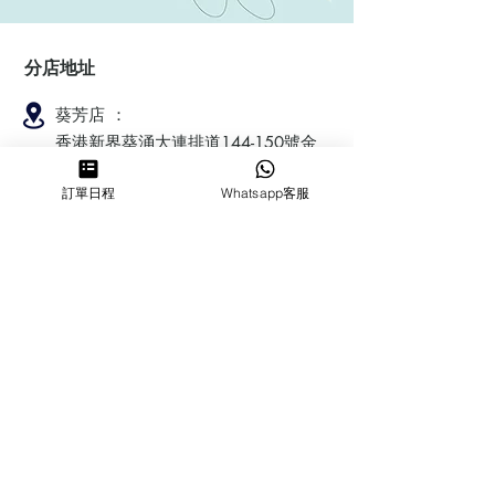
分店地址
葵芳店 ：
香港新界葵涌大連排道144-150號金
豐工業大廈第一期23樓F室
訂單日程
Whatsapp客服
鰂魚涌店：暫時停業
​營業時間
MON ～ SUN
1100-1830
6432 2700
cforcakebooking@gmail.com