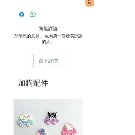
1/ 為確保品質穩定，每天訂單有限，指
定日期取貨請提早10-14天前落單🤗2/
下單後24小時內會有專人電郵確認訂單
3/ 取貨時需要出示確認訊息 或 訂單編
尚無評論
號
分享您的意見。 成為第一個發表評論
4/ 自取訂單：地址只需要填寫【葵芳
的人。
店】。
5/ 交收訂單：地址只需要填寫交收地
點。
留下評價
6/ 送貨訂單：本店只提供營業時間內送
貨。運費請參考
常見問題
。
7/ 營業時間：請參考本網站
加購配件