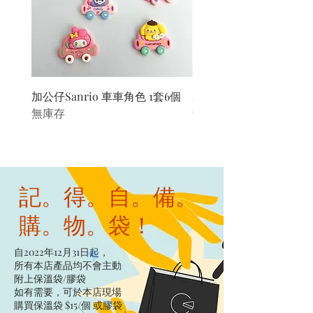
加公仔Sanrio 車車角色 1套6個
加公仔 龍珠
無庫存
無庫存
記。得。自。備。
購。物。袋！
自2022年12月31日起，
所有本店產品均不會主動
附上保溫袋/膠袋​
如有需要，可於本店現場
購買保溫袋 $15/個​ 或膠袋