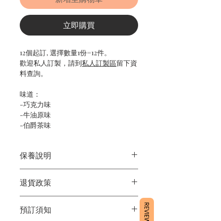
立即購買
12個起訂, 選擇數量1份=12件。
歡迎私人訂製，請到
私人訂製區
留下資
料查詢。
味道：
-巧克力味
-牛油原味
-伯爵茶味
保養說明
1/產品含蛋糕成分，需要保存於雪櫃4
退貨政策
度。
2/運送時避免大力搖晃。
食品新鮮，一經製作，不設退貨。
3/最佳保存期：3日內食用完畢
REVIEWS
預訂須知