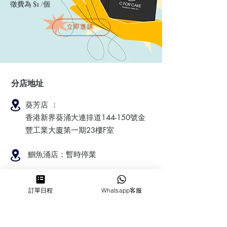
徵費為 $1 /個
立即選購
分店地址
葵芳店 ：
香港新界葵涌大連排道144-150號金
豐工業大廈第一期23樓F室
鰂魚涌店：暫時停業
訂單日程
Whatsapp客服
​營業時間
MON ～ SUN
1100-1830