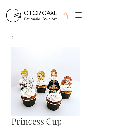
Princess Cup