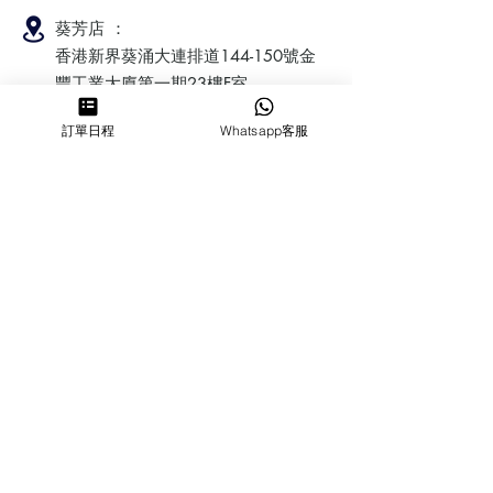
葵芳店 ：
香港新界葵涌大連排道144-150號金
豐工業大廈第一期23樓F室
訂單日程
Whatsapp客服
鰂魚涌店：暫時停業
​營業時間
MON ～ SUN
1100-1830
6432 2700
cforcakebooking@gmail.com
查詢
常見問
題