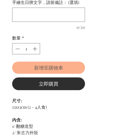
手繪生日牌文字，請留備註： (選填)
0/20
數量
*
新增至購物車
立即購買
尺寸:
13x13cm (2 - 4人食)
內含:
1/ 翻糖造型
2/ 朱古力外殼