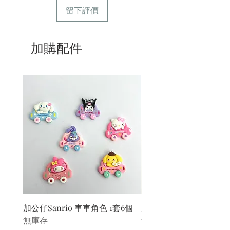
留下評價
加購配件
加公仔Sanrio 車車角色 1套6個
加公仔 龍珠
無庫存
無庫存