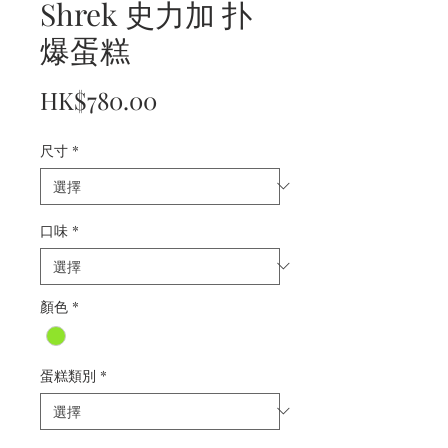
Shrek 史力加 扑
爆蛋糕
價
HK$780.00
格
尺寸
*
口味
*
顏色
*
蛋糕類別
*