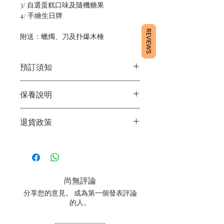
3/ 自選蛋糕口味及隨機糖果
4/ 手繪生日牌
REVIEWS
附送：蠟燭、刀及扑爆木棰
預訂須知
1/ 為確保品質穩定，每天訂單有限，指
保養說明
定日期取貨請提早10 - 14天前落單🤗
2/ 下單後24小時內會有專人電郵確認訂
1/ 產品含蛋糕成分，需要保存於0 - 4度
單
退貨政策
2/ 運送時避免大力搖晃
3/ 取貨時需要出示確認訊息 或 訂單編
3/ 最佳保存期：建議3日內食用完畢
號
所有產品均為新鮮手工製作，一經製
4/ 自取訂單：地址只需要填寫【葵芳
作，不設退換。
店】
5/ 交收訂單：地址只需要填寫交收地點
尚無評論
6/ 送貨訂單：本店只提供營業時間內送
貨。運費請參考
常見問題
。
分享您的意見。 成為第一個發表評論
7/ 營業時間：請參考本網站
的人。