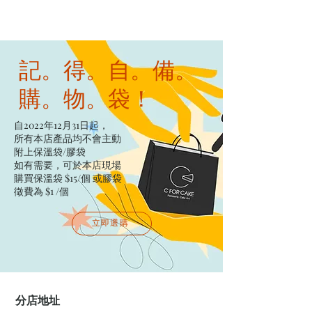
記。得。自。備。
購。物。袋！
自2022年12月31日起，
所有本店產品均不會主動
附上保溫袋/膠袋​
如有需要，可於本店現場
購買保溫袋 $15/個​ 或膠袋
徵費為 $1 /個
立即選購
分店地址