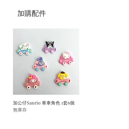
加購配件
加公仔Sanrio 車車角色 1套6個
加公仔 龍珠
無庫存
無庫存