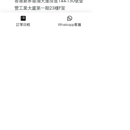
香港新界葵涌大連排道144-150號金
豐工業大廈第一期23樓F室
鰂魚涌店：暫時停業
訂單日程
Whatsapp客服
​營業時間
MON ～ SUN
1100-1830
6432 2700
cforcakebooking@gmail.com
查詢
常見問
題
人才招
募