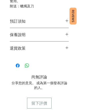
食用。
附送：蠟燭及刀
REVIEWS
預訂須知
1/ 為確保品質穩定，每天訂單有限，指
保養說明
定日期取貨請提早10 - 14天前落單🤗
2/ 下單後24小時內會有專人電郵確認訂
1/ 產品含蛋糕成分，需要保存於0 - 4度
單
退貨政策
2/ 運送時避免大力搖晃
3/ 取貨時需要出示確認訊息 或 訂單編
3/ 最佳保存期：建議3日內食用完畢
號
所有產品均為新鮮手工製作，一經製
4/ 自取訂單：地址只需要填寫【葵芳
作，不設退換。
店】
5/ 交收訂單：地址只需要填寫交收地點
尚無評論
6/ 送貨訂單：本店只提供營業時間內送
貨。運費請參考
常見問題
。
分享您的意見。 成為第一個發表評論
7/ 營業時間：請參考本網站
的人。
留下評價