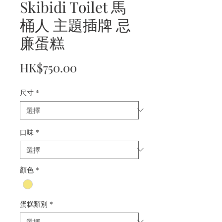
Skibidi Toilet 馬
桶人 主題插牌 忌
廉蛋糕
價
HK$750.00
格
尺寸
*
口味
*
顏色
*
蛋糕類別
*