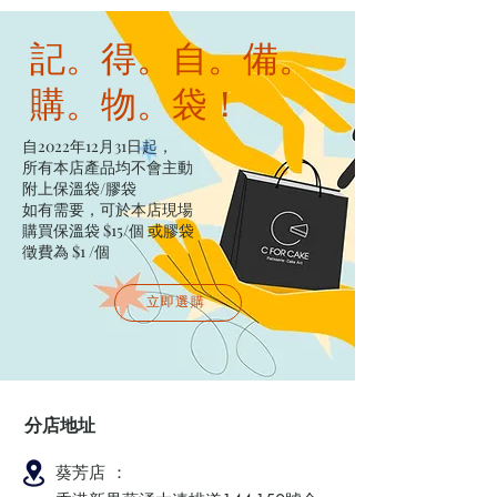
記。得。自。備。
購。物。袋！
自2022年12月31日起，
所有本店產品均不會主動
附上保溫袋/膠袋​
如有需要，可於本店現場
購買保溫袋 $15/個​ 或膠袋
徵費為 $1 /個
立即選購
分店地址
葵芳店 ：