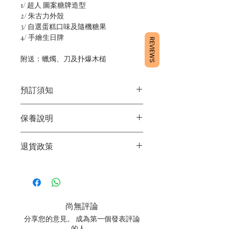
1/ 超人 圖案糖牌造型
2/ 朱古力外殼
3/ 自選蛋糕口味及隨機糖果
4/ 手繪生日牌
REVIEWS
附送：蠟燭、刀及扑爆木槌
預訂須知
1/ 為確保品質穩定，每天訂單有限，指
保養說明
定日期取貨請提早10 - 14天前落單🤗
2/ 下單後24小時內會有專人電郵確認訂
1/ 產品含蛋糕成分，需要保存於0 - 4度
單
退貨政策
2/ 運送時避免大力搖晃
3/ 取貨時需要出示確認訊息 或 訂單編
3/ 最佳保存期：建議3日內食用完畢
號
所有產品均為新鮮手工製作，一經製
4/ 自取訂單：地址只需要填寫【葵芳
作，不設退換。
店】
5/ 交收訂單：地址只需要填寫交收地點
尚無評論
6/ 送貨訂單：本店只提供營業時間內送
貨。運費請參考
常見問題
。
分享您的意見。 成為第一個發表評論
7/ 營業時間：請參考本網站
的人。