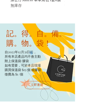
無庫存
無庫存
記。得。自。備。
購。物。袋！
自2022年12月31日起，
所有本店產品均不會主動
附上保溫袋/膠袋​
如有需要，可於本店現場
購買保溫袋 $15/個​ 或膠袋
徵費為 $1 /個
立即選購