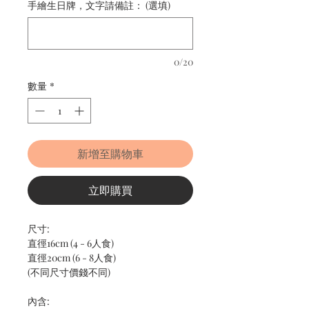
手繪生日牌，文字請備註： (選填)
0/20
數量
*
新增至購物車
立即購買
尺寸:
直徑16cm (4 - 6人食)
直徑20cm (6 - 8人食)
(不同尺寸價錢不同)
內含: