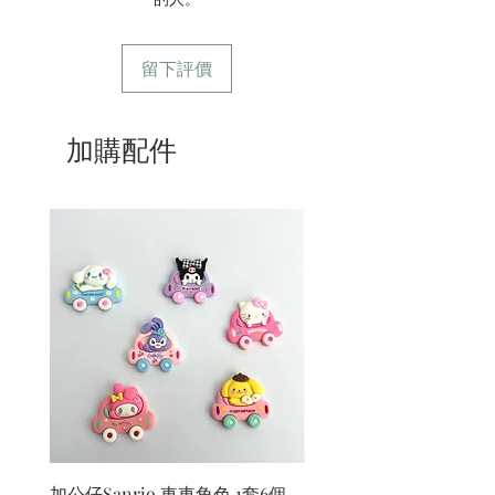
留下評價
加購配件
加公仔Sanrio 車車角色 1套6個
加公仔 龍珠