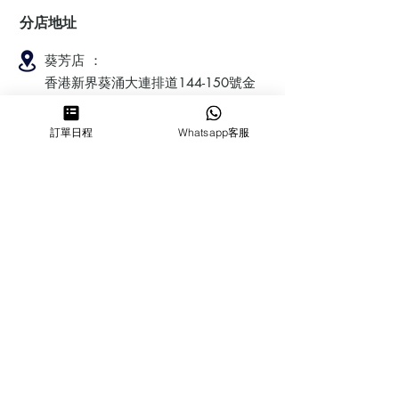
分店地址
葵芳店 ：
香港新界葵涌大連排道144-150號金
豐工業大廈第一期23樓F室
訂單日程
Whatsapp客服
鰂魚涌店：暫時停業
​營業時間
MON ～ SUN
1100-1830
6432 2700
cforcakebooking@gmail.com
查詢