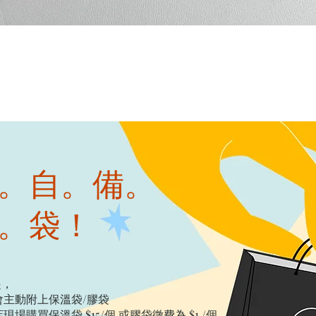
快速瀏覽
。自。備。
。袋！
起，
主動附上保溫袋/膠袋​
購買保溫袋 $15/個​ 或膠袋徵費為 $1 /個