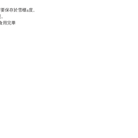
需要保存於雪櫃4度。
晃。
內食用完畢