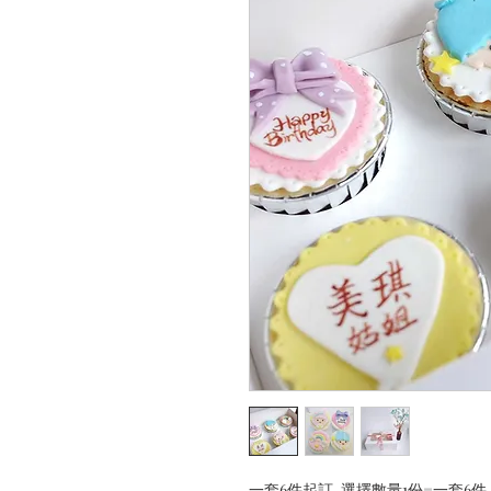
一套6件起訂, 選擇數量1份=一套6件