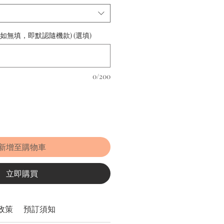
(如無填，即默認隨機款) (選填)
0/200
新增至購物車
立即購買
政策
預訂須知