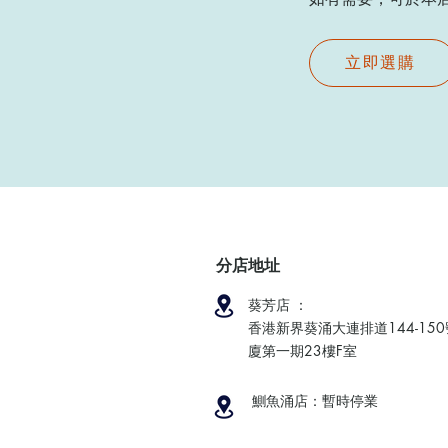
立即選購
分店地址
葵芳店 ：
香港新界葵涌大連排道144-15
廈第一期23樓F室
鰂魚涌店：暫時停業