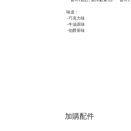
味道：
-巧克力味
-牛油原味
-伯爵茶味
加購配件