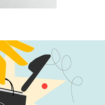
加公仔 龍珠
無庫存