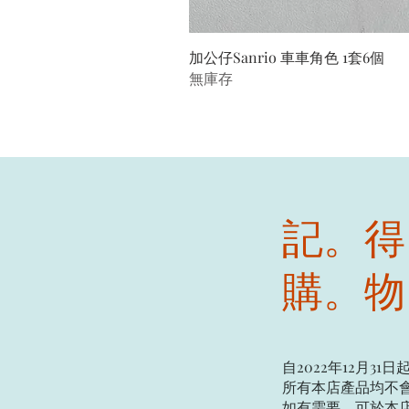
加公仔Sanrio 車車角色 1套6個
無庫存
記。得
購。物
自2022年12月31日
所有本店產品均不會
如有需要，可於本店現場