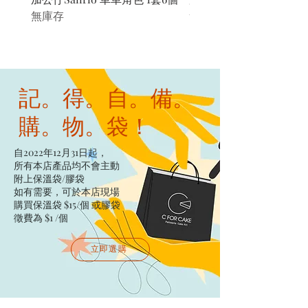
無庫存
無庫存
記。得。自。備。
購。物。袋！
自2022年12月31日起，
所有本店產品均不會主動
附上保溫袋/膠袋​
如有需要，可於本店現場
購買保溫袋 $15/個​ 或膠袋
徵費為 $1 /個
立即選購