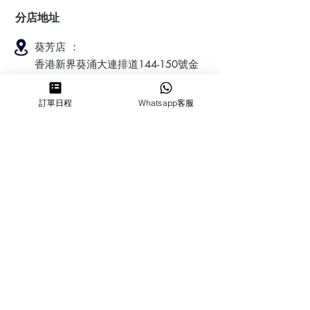
分店地址
葵芳店 ：
香港新界葵涌大連排道144-150號金
豐工業大廈第一期23樓F室
訂單日程
Whatsapp客服
鰂魚涌店：暫時停業
​營業時間
MON ～ SUN
1100-1830
6432 2700
cforcakebooking@gmail.com
查詢