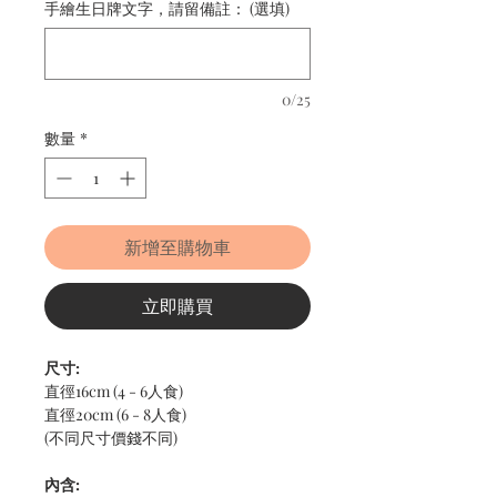
手繪生日牌文字，請留備註： (選填)
0/25
數量
*
新增至購物車
立即購買
尺寸:
直徑16cm (4 - 6人食)
直徑20cm (6 - 8人食)
(不同尺寸價錢不同)
內含: