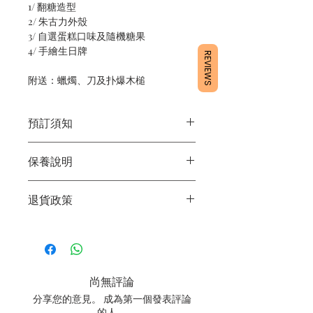
1/ 翻糖造型
2/ 朱古力外殼
3/ 自選蛋糕口味及隨機糖果
4/ 手繪生日牌
REVIEWS
附送：蠟燭、刀及扑爆木槌
預訂須知
1/ 為確保品質穩定，每天訂單有限，指
保養說明
定日期取貨請提早10 - 14天前落單🤗
2/ 下單後24小時內會有專人電郵確認訂
1/ 產品含蛋糕成分，需要保存於0 - 4度
單
退貨政策
2/ 運送時避免大力搖晃
3/ 取貨時需要出示確認訊息 或 訂單編
3/ 最佳保存期：建議3日內食用完畢
號
所有產品均為新鮮手工製作，一經製
4/ 自取訂單：地址只需要填寫【葵芳
作，不設退換。
店】
5/ 交收訂單：地址只需要填寫交收地點
尚無評論
6/ 送貨訂單：本店只提供營業時間內送
貨。運費請參考
常見問題
。
分享您的意見。 成為第一個發表評論
7/ 營業時間：請參考本網站
的人。