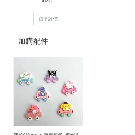
留下評價
加購配件
加公仔Sanrio 車車角色 1套6個
加公仔 龍珠