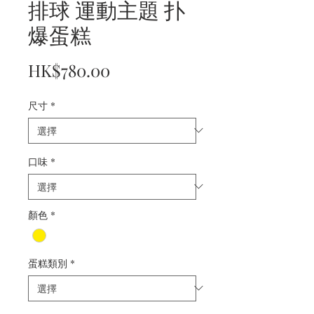
排球 運動主題 扑
爆蛋糕
價
HK$780.00
格
尺寸
*
口味
*
顏色
*
蛋糕類別
*