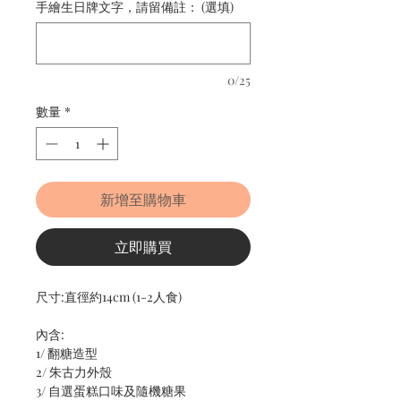
手繪生日牌文字，請留備註： (選填)
0/25
數量
*
新增至購物車
立即購買
尺寸:直徑約14cm (1-2人食)
內含:
1/ 翻糖造型
2/ 朱古力外殼
3/ 自選蛋糕口味及隨機糖果