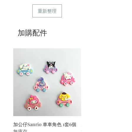
重新整理
加購配件
加公仔Sanrio 車車角色 1套6個
加公仔 龍珠
無庫存
無庫存