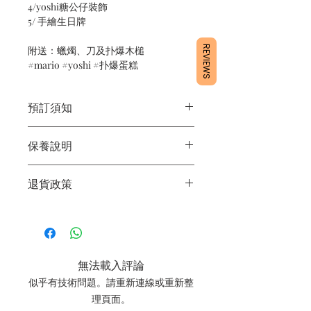
4/yoshi糖公仔裝飾
5/ 手繪生日牌
附送：蠟燭、刀及扑爆木槌
REVIEWS
#mario #yoshi #扑爆蛋糕
預訂須知
1/ 為確保品質穩定，每天訂單有限，指
保養說明
定日期取貨請提早10 - 14天前落單🤗
2/ 下單後24小時內會有專人電郵確認訂
1/ 產品含蛋糕成分，需要保存於0 - 4度
單
退貨政策
2/ 運送時避免大力搖晃
3/ 取貨時需要出示確認訊息 或 訂單編
3/ 最佳保存期：建議3日內食用完畢
號
所有產品均為新鮮手工製作，一經製
4/ 自取訂單：地址只需要填寫【葵芳
作，不設退換。
店】
5/ 交收訂單：地址只需要填寫交收地點
無法載入評論
6/ 送貨訂單：本店只提供營業時間內送
貨。運費請參考
常見問題
。
似乎有技術問題。請重新連線或重新整
7/ 營業時間：請參考本網站
理頁面。