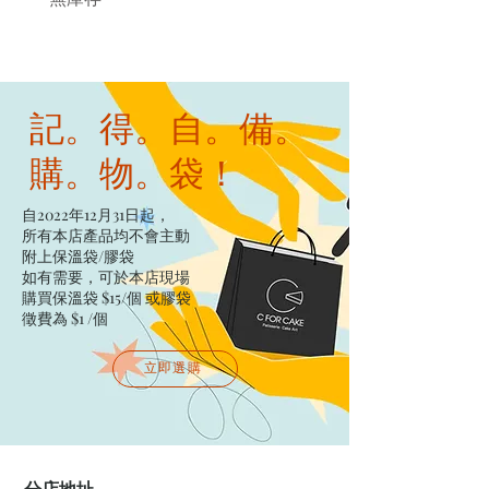
記。得。自。備。
購。物。袋！
自2022年12月31日起，
所有本店產品均不會主動
附上保溫袋/膠袋​
如有需要，可於本店現場
購買保溫袋 $15/個​ 或膠袋
徵費為 $1 /個
立即選購