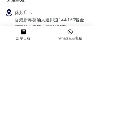
分店地址
葵芳店 ：
香港新界葵涌大連排道144-150號金
豐工業大廈第一期23樓F室
訂單日程
Whatsapp客服
鰂魚涌店：暫時停業
​營業時間
MON ～ SUN
1100-1830
6432 2700
cforcakebooking@gmail.com
查詢
常見問